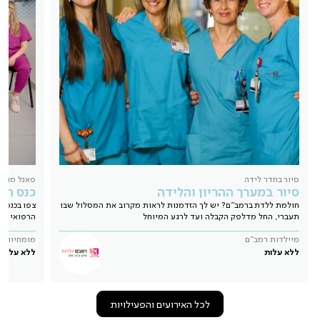
סיור בחדר לידה
פאנל מומח
סיור במערך ההריון והלידה
כנס הרי
חולמת ללדת ברמב"ם? יש לך הזדמנות לראות מקרוב את המסלול שבו
תעברי, החל מדלפק הקבלה ועד לרגע המיוחל
הרפואי שמ
מיילדות רמב"ם
מומחיות ה
ללא עלות
ללא עלות
לכל האירועים והפעילויות