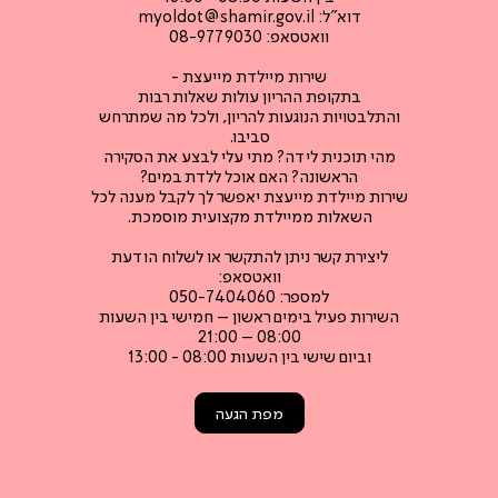
דוא"ל:
myoldot@shamir.gov.il
וואטסאפ: 08-9779030
שירות מיילדת מייעצת -
בתקופת ההריון עולות שאלות רבות
והתלבטויות הנוגעות להריון, ולכל מה שמתרחש
סביבו.
מהי תוכנית לידה? מתי עלי לבצע את הסקירה
הראשונה? האם אוכל ללדת במים?
שירות מיילדת מייעצת יאפשר לך לקבל מענה לכל
השאלות ממיילדת מקצועית מוסמכת.
ליצירת קשר ניתן להתקשר או לשלוח הודעת
וואטסאפ:
למספר: 050-7404060
השירות פעיל בימים ראשון – חמישי בין השעות
08:00 – 21:00
וביום שישי בין השעות 08:00 - 13:00
מפת הגעה