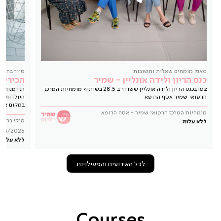
פאנל מומחים שאלות ותשובות
סיור בחדר 
כנס הריון ולידה אונליין - שמיר
הכירי 
צפו בכנס הריון ולידה אונליין ששודר ב 28.5 בשיתוף מומחיות המרכז
הזדמנות ל
הרפואי שמיר אסף הרופא
היולדות ו
במקום אחד
מומחיות המרכז הרפואי שמיר - אסף הרופא
מיקי ברנע
ללא עלות
/08/2026
ללא עלות
לכל האירועים והפעילויות
Courses