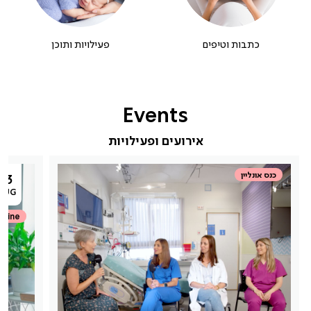
כתבות וטיפים
פעילויות ותוכן
Events
אירועים ופעילויות
כנס אונליין
13
AUG
nline