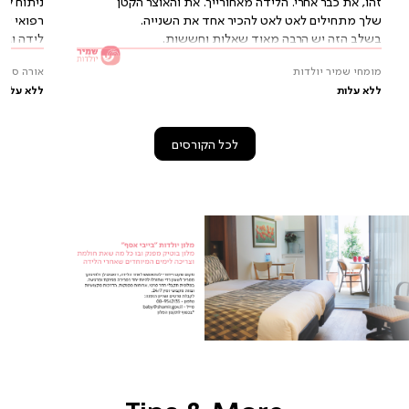
זהו, את כבר אחרי. הלידה מאחורייך. את והאוצר הקטן
ניתוח קיס
שלך מתחילים לאט לאט להכיר אחד את השנייה.
רפואי של
בשלב הזה יש הרבה מאוד שאלות וחששות.
לידה וגינ
מומחי שמיר יולדות
אורה סופרי
ללא עלות
ללא עלות
לכל הקורסים