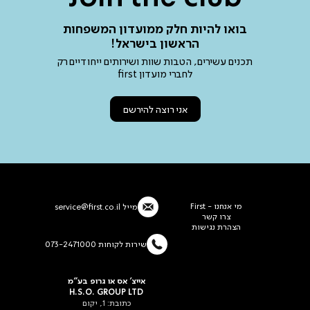
בואו להיות חלק ממועדון המשפחות
הראשון בישראל!
תכנים עשירים, הטבות שוות ושירותים ייחודיים רק
לחברי מועדון first
אני רוצה להירשם
מי אנחנו - First
מייל
service@first.co.il
צרו קשר
הצהרת נגישות
שירות לקוחות 073-2471000
אייצ' אס או גרופ בע"מ
H.S.O. GROUP LTD
כתובת: 1, יקום