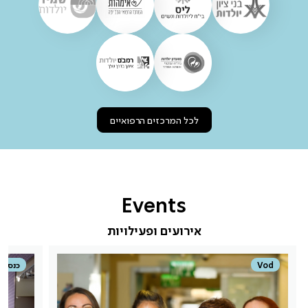
לכל המרכזים הרפואיים
Events
אירועים ופעילויות
Vod
כנס אונ