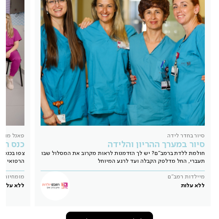
סיור בחדר לידה
פאנל מומח
סיור במערך ההריון והלידה
כנס הרי
חולמת ללדת ברמב"ם? יש לך הזדמנות לראות מקרוב את המסלול שבו
תעברי, החל מדלפק הקבלה ועד לרגע המיוחל
הרפואי שמ
מיילדות רמב"ם
מומחיות ה
ללא עלות
ללא עלות