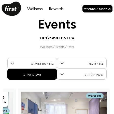
Wellness
Rewards
הצטרפות / התחברות
Events
אירועים ופעילויות
ראשי
/
Events
/
Wellness
חיפוש אירוע
כנס אונליין
13
AUG
nline