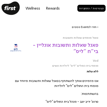
Wellness
Rewards
הצטרפות / התחברות
‹ חזרו לEvents נוספים
פאנל מומחים שאלות ותשובות
פאנל שאלות ותשובות אונליין -
בי"ח "ליס"
Vod
מומחי בית החולים "ליס" ליולדות ונשים
ללא עלות
אנו מזמינים אותך להשתתף בפאנל שאלות ותשובות מיוחד עם
מומחי בית החולים "ליס" ליולדות
בהשתתפות:
פרופ' יריב יוגב - מנהל בית החולים "ליס"