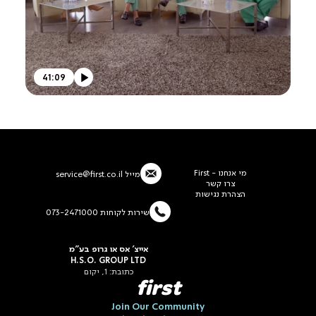
41:09
מי אנחנו - First
מייל
service@first.co.il
צרו קשר
הצהרת נגישות
שירות לקוחות 073-2471000
אייצ' אס או גרופ בע"מ
H.S.O. GROUP LTD
כתובת: 1, יקום
first
Join Our Community