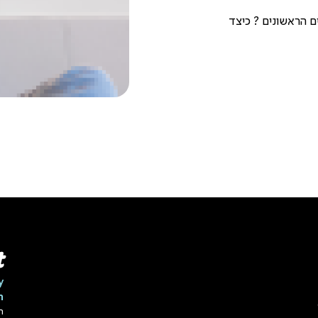
 הראשונים ? כיצד
t
y
ה
ה