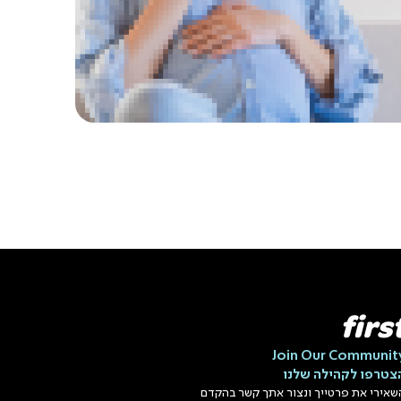
firs
Join Our Communit
צטרפו לקהילה שלנו
שאירי את פרטייך ונצור אתך קשר בהקדם