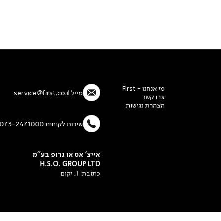
מי אנחנו - First
מייל
service@first.co.il
צרו קשר
הצהרת נגישות
שירות לקוחות 073-2471000
אייצ' אס או גרופ בע"מ
H.S.O. GROUP LTD
כתובת: 1, יקום