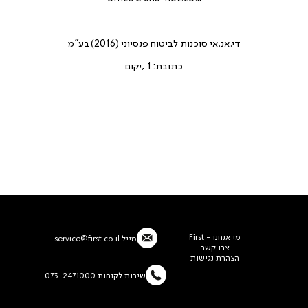
די.אנ.אי סוכנות לביטוח פנסיוני (2016) בע"מ
כתובת: 1 ,יקום
מי אנחנו - First
מייל
service@first.co.il
צרו קשר
הצהרת נגישות
שירות לקוחות 073-2471000